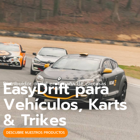
EasyDrift para
Distribuidor oficial en España de carcasas
Vehículos, Karts
& Trikes
DESCUBRE NUESTROS PRODUCTOS