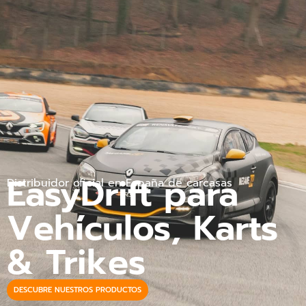
EasyDrift para
Distribuidor oficial en España de carcasas
Vehículos, Karts
& Trikes
DESCUBRE NUESTROS PRODUCTOS