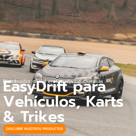
EasyDrift para
Distribuidor oficial en España de carcasas
Vehículos, Karts
& Trikes
DESCUBRE NUESTROS PRODUCTOS