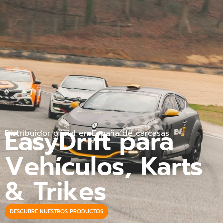
EasyDrift para
Distribuidor oficial en España de carcasas
Vehículos, Karts
& Trikes
DESCUBRE NUESTROS PRODUCTOS