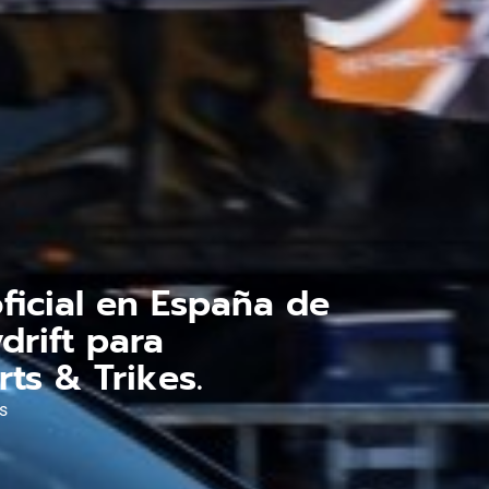
oficial en España de
drift para
rts & Trikes.
s