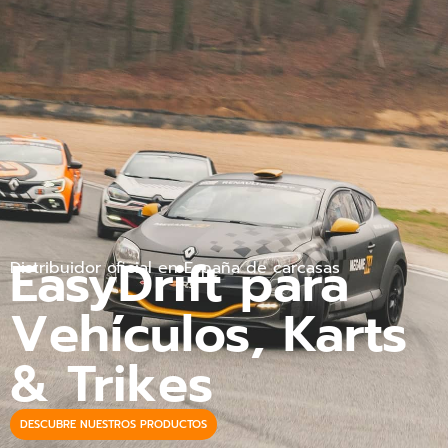
EasyDrift para
Distribuidor oficial en España de carcasas
Vehículos, Karts
& Trikes
DESCUBRE NUESTROS PRODUCTOS