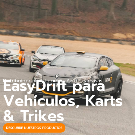
EasyDrift para
Distribuidor oficial en España de carcasas
Vehículos, Karts
& Trikes
DESCUBRE NUESTROS PRODUCTOS